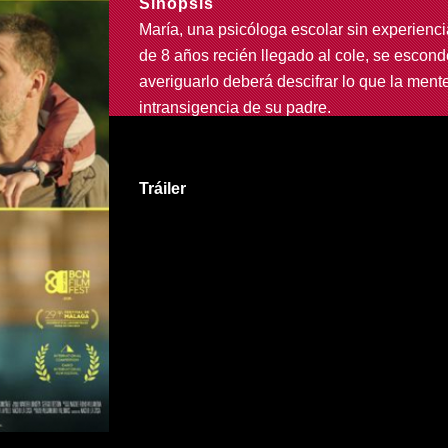
Sinopsis
María, una psicóloga escolar sin experiencia
de 8 años recién llegado al cole, se escon
averiguarlo deberá descifrar lo que la ment
intransigencia de su padre.
Tráiler