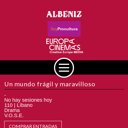
Soy
Procultura
Un mundo frágil y maravilloso
-
No hay sesiones hoy
110 | Líbano
Drama
V.O.S.E.
COMPRAR ENTRADAS