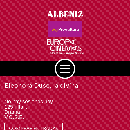
Soy
Procultura
Eleonora Duse, la divina
-
No hay sesiones hoy
125 | Italia
Drama
V.O.S.E.
COMPRAR ENTRADAS