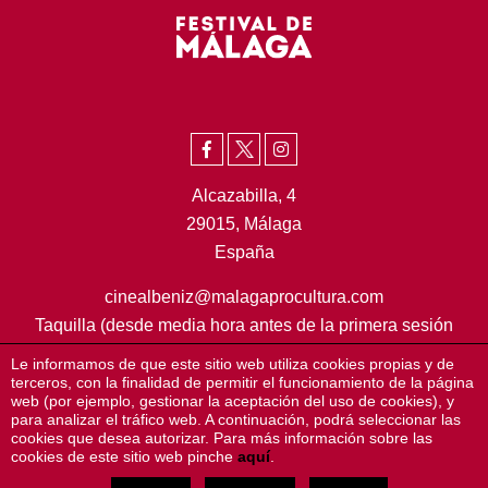
Alcazabilla, 4
29015, Málaga
España
cinealbeniz@malagaprocultura.com
Taquilla (desde media hora antes de la primera sesión
hasta el comienzo de la última sesión)
Le informamos de que este sitio web utiliza cookies propias y de
952 22 41 09
terceros, con la finalidad de permitir el funcionamiento de la página
web (por ejemplo, gestionar la aceptación del uso de cookies), y
Oficina (de lunes a viernes de 09:00 a 15:00h)
para analizar el tráfico web. A continuación, podrá seleccionar las
cookies que desea autorizar. Para más información sobre las
Ir a Google Maps
cookies de este sitio web pinche
aquí
.