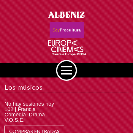
Soy
Procultura
Los músicos
-
No hay sesiones hoy
102 | Francia
Comedia. Drama
V.O.S.E.
COMPRAR ENTRADAS